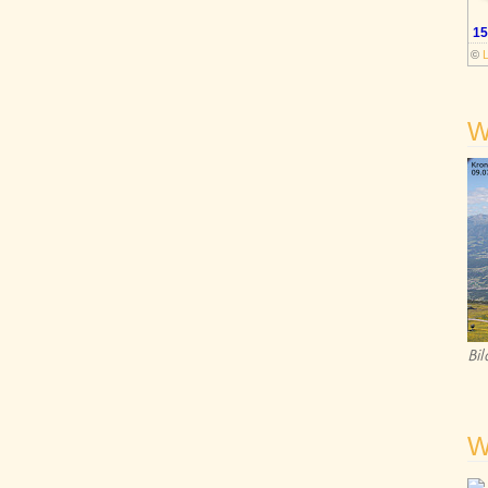
15
©
W
Bi
W