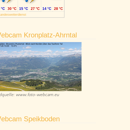
 °C
30 °C
15 °C
27 °C
14 °C
28 °C
Landeswetterdienst
ebcam Kronplatz-Ahrntal
ldquelle: www.foto-webcam.eu
ebcam Speikboden