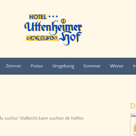
Zimmer
Preise
Umgebung
Sommer
Winter
I
D
He
 suchst. Vielleicht kann suchen dir helfen.