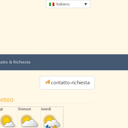
Italiano
atto & Richiesta
contatto­‐richiesta
eteo
gi
Domani
lunedì