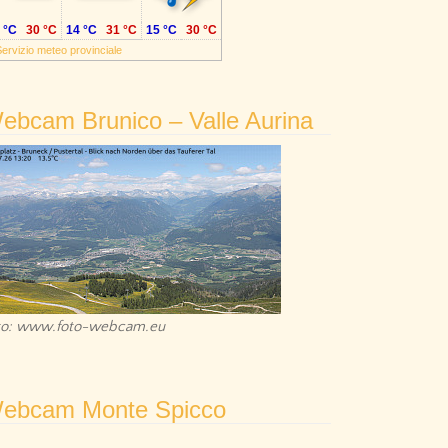
 °C
30 °C
14 °C
31 °C
15 °C
30 °C
ervizio meteo provinciale
ebcam Brunico – Valle Aurina
to: www.foto-webcam.eu
ebcam Monte Spicco