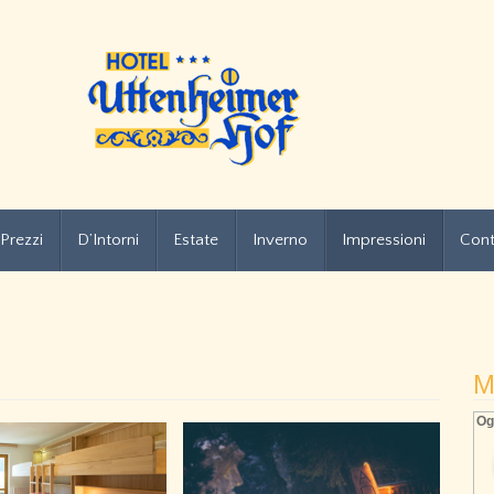
Prezzi
D’Intorni
Estate
Inverno
Impressioni
Cont
M
Og