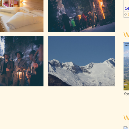
14
©
S
W
Fo
W