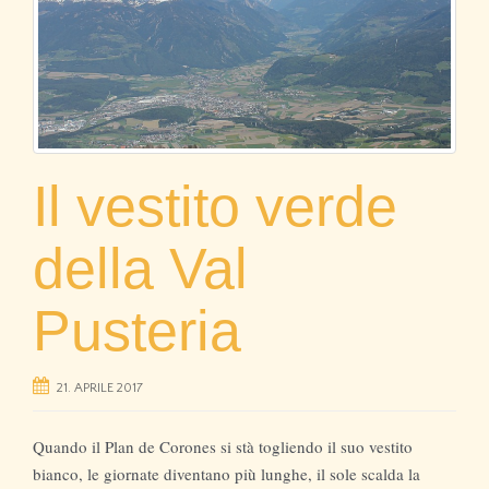
g
a
t
i
o
n
Il vestito verde
della Val
Pusteria
21. APRILE 2017
Quando il Plan de Corones si stà togliendo il suo vestito
bianco, le giornate diventano più lunghe, il sole scalda la